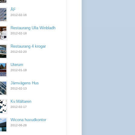
ÅF
2012-02-16
Restaurang Ulla Winbladh
2012-02-18
Restaurang 4 krogar
2012-02-20
Uterum
2012-01-18
Järnvägens Hus
2012-02-13
Kv.Mältaren
2012-02-17
Wicona huvudkontor
2012-06-26