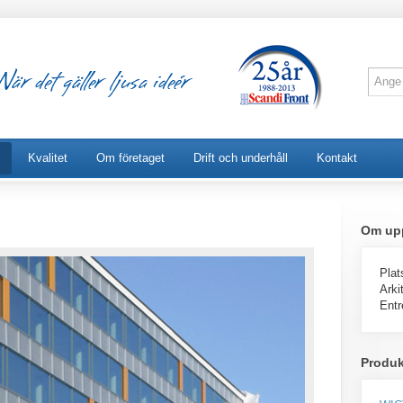
Kvalitet
Om företaget
Drift och underhåll
Kontakt
Om up
Plat
Arki
Entr
Produk