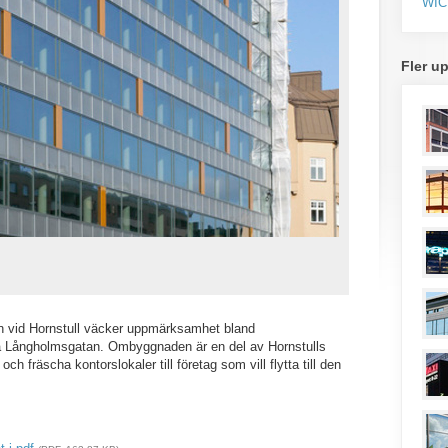
WIC
Fler u
en vid Hornstull väcker uppmärksamhet bland
 på Långholmsgatan. Ombyggnaden är en del av Hornstulls
och fräscha kontorslokaler till företag som vill flytta till den