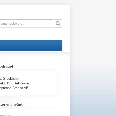
pdraget
s:
Stockholm
tekt:
BSK Arkitekter
eprenör:
Arcona AB
ter vi använt