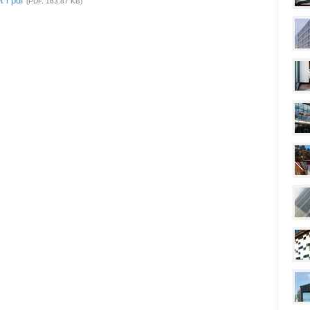
 i pdf
(PDF, 163.87 KB)