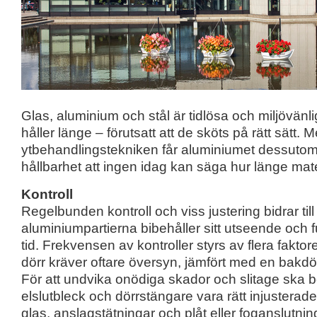
Glas, aluminium och stål är tidlösa och miljövänl
håller länge – förutsatt att de sköts på rätt sätt
ytbehandlingstekniken får aluminiumet dessutom
hållbarhet att ingen idag kan säga hur länge mater
Kontroll
Regelbunden kontroll och viss justering bidrar till 
aluminiumpartierna bibehåller sitt utseende och 
tid. Frekvensen av kontroller styrs av flera fakto
dörr kräver oftare översyn, jämfört med en bakdörr 
För att undvika onödiga skador och slitage ska 
elslutbleck och dörrstängare vara rätt injusterad
glas, anslagstätningar och plåt eller foganslutni