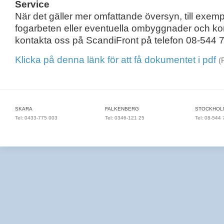
Service
När det gäller mer omfattande översyn, till exemp
fogarbeten eller eventuella ombyggnader och kom
kontakta oss på ScandiFront på telefon 08-544 
Klicka på denna länk för att få dokumentet i pdf
(
SKARA
FALKENBERG
STOCKHOLM
Tel:
0433-775 003
Tel:
0346-121 25
Tel:
08-544 