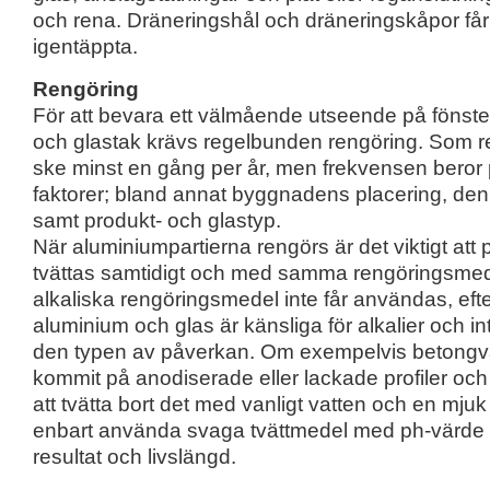
och rena. Dräneringshål och dräneringskåpor får 
igentäppta.
Rengöring
För att bevara ett välmående utseende på fönster
och glastak krävs regelbunden rengöring. Som r
ske minst en gång per år, men frekvensen beror
faktorer; bland annat byggnadens placering, de
samt produkt- och glastyp.
När aluminiumpartierna rengörs är det viktigt att p
tvättas samtidigt och med samma rengöringsmed
alkaliska rengöringsmedel inte får användas, ef
aluminium och glas är känsliga för alkalier och int
den typen av påverkan. Om exempelvis betongvat
kommit på anodiserade eller lackade profiler och g
att tvätta bort det med vanligt vatten och en mjuk 
enbart använda svaga tvättmedel med ph-värde c
resultat och livslängd.